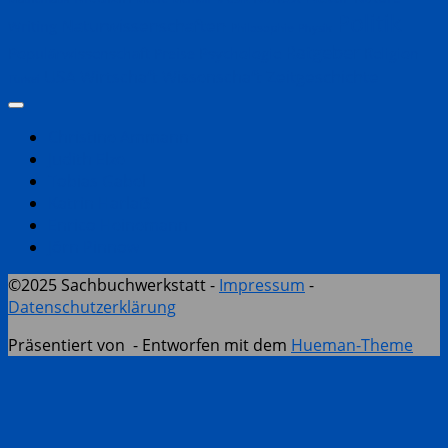
Politik
Naturwissenschaften
Writing
Philosophie
Physik
Ratgeber
Populärwissenschaft
Psychologie
Religion
Preise
Zeitgeschichte
USA
Wirtschaft
Wissenschaft
Türkei
Christine Ammann
Judith Elze
Tobias Gabel
Katrin Harlaẞ
Enrico Heinemann
Jörn Pinnow
©2025 Sachbuchwerkstatt -
Impressum
-
Datenschutzerklärung
Präsentiert von
- Entworfen mit dem
Hueman-Theme