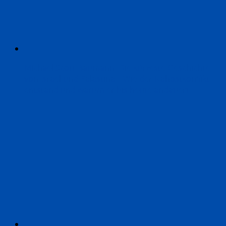
Michael Scott-Baumann: Die kürzeste Geschichte
von Israel und Palästina – Wie der Nahostkonflikt
entstand und warum er bis heute andauert