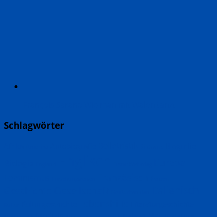
François Sarano Wie man mit Walen tanzt
Schlagwörter
Belletristik
Biografie
Afrika
Autobiografie
Amerika
Bildband
Englisch
Europa
Biologie
England
Erster Weltkrieg
Französisch
Feminismus
Frauen
Forschungsreisen
Italienisch
Geschichte
Gesellschaft
Großbritannien
Lebenshilfe
Kulturgeschichte
Literaturgeschichte
Kultur
Natur
Medizin
Nahost
Nature
Musik
Mathematik
Meere
Memoir