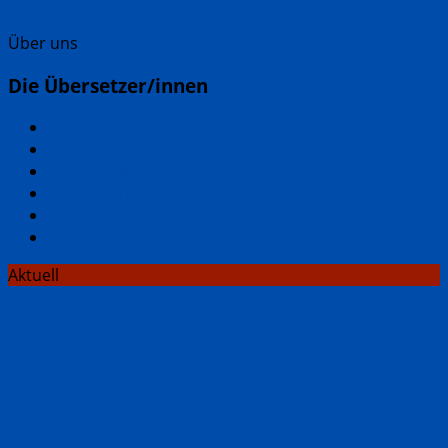
Afrika
Autobiografie
Englisch
Geschichte
Politik
Über uns
Die Übersetzer/innen
Christine Ammann
Judith Elze
Tobias Gabel
Katrin Harlaẞ
Enrico Heinemann
Jörn Pinnow
Aktuell