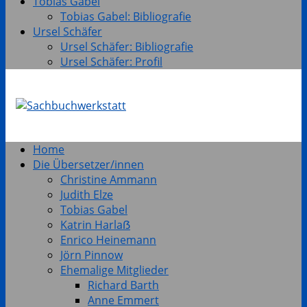
Tobias Gabel
Tobias Gabel: Bibliografie
Ursel Schäfer
Ursel Schäfer: Bibliografie
Ursel Schäfer: Profil
Home
Die Übersetzer/innen
Christine Ammann
Judith Elze
Tobias Gabel
Katrin Harlaẞ
Enrico Heinemann
Jörn Pinnow
Ehemalige Mitglieder
Richard Barth
Anne Emmert