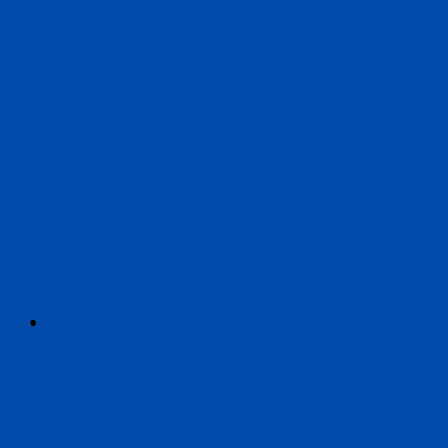
David G. Haskell: Die schöpferische Kraft der
Blumen – Sachbuchbestenliste
Craig Brown: Q – Das unglaubliche Leben der Queen