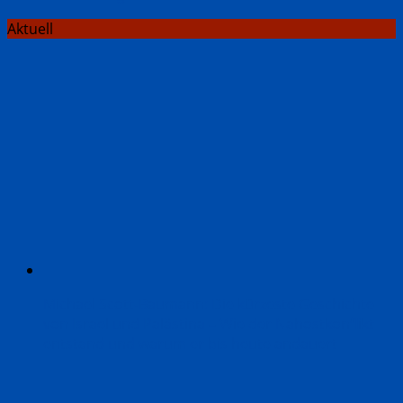
Aktuell
Michael Scott-Baumann: Die kürzeste Geschichte
von Israel und Palästina – Wie der Nahostkonflikt
entstand und warum er bis heute andauert