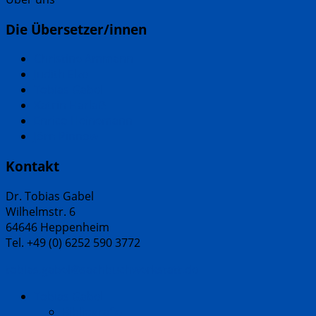
Die Übersetzer/innen
Christine Ammann
Judith Elze
Tobias Gabel
Katrin Harlaẞ
Enrico Heinemann
Jörn Pinnow
Kontakt
Dr. Tobias Gabel
Wilhelmstr. 6
64646 Heppenheim
Tel. +49 (0) 6252 590 3772
tobias.gabel@sachbuchwerkstatt.de
Tobias Gabel
Bibliografie