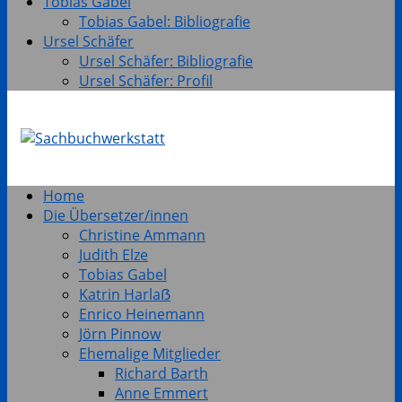
Tobias Gabel
Tobias Gabel: Bibliografie
Ursel Schäfer
Ursel Schäfer: Bibliografie
Ursel Schäfer: Profil
Home
Die Übersetzer/innen
Christine Ammann
Judith Elze
Tobias Gabel
Katrin Harlaẞ
Enrico Heinemann
Jörn Pinnow
Ehemalige Mitglieder
Richard Barth
Anne Emmert