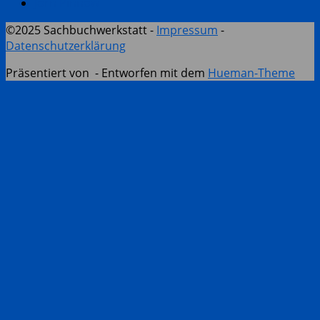
Jörn Pinnow
©2025 Sachbuchwerkstatt -
Impressum
-
Datenschutzerklärung
Präsentiert von
- Entworfen mit dem
Hueman-Theme