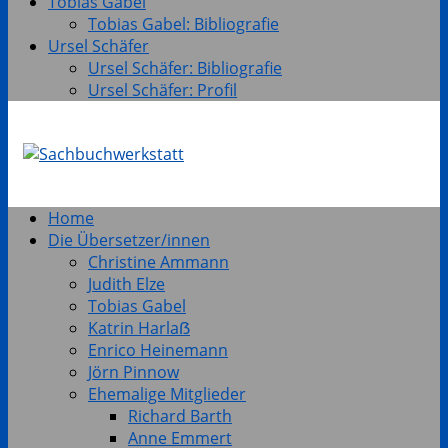
Tobias Gabel
Tobias Gabel: Bibliografie
Ursel Schäfer
Ursel Schäfer: Bibliografie
Ursel Schäfer: Profil
Home
Die Übersetzer/innen
Christine Ammann
Judith Elze
Tobias Gabel
Katrin Harlaẞ
Enrico Heinemann
Jörn Pinnow
Ehemalige Mitglieder
Richard Barth
Anne Emmert