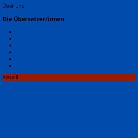
Über uns
Die Übersetzer/innen
Christine Ammann
Judith Elze
Tobias Gabel
Katrin Harlaẞ
Enrico Heinemann
Jörn Pinnow
Aktuell