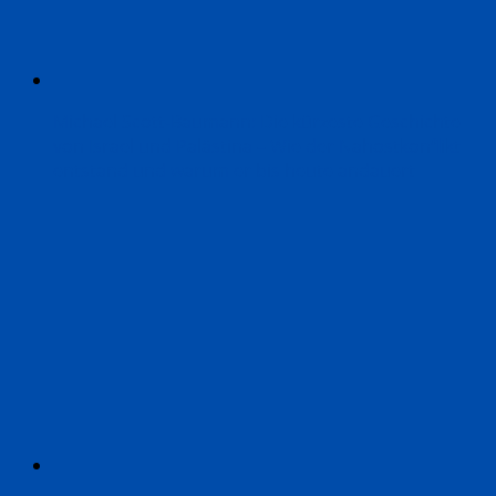
Michael Scott-Baumann: Die kürzeste Geschichte
von Israel und Palästina – Wie der Nahostkonflikt
entstand und warum er bis heute andauert