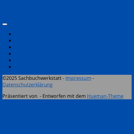
Naturwissenschaften
Writing
Philosophie
Physik
Ratgeber
Populärwissenschaft
Psychologie
Religion
Preise
Zeitgeschichte
USA
Wirtschaft
Wissenschaft
Türkei
Christine Ammann
Judith Elze
Tobias Gabel
Katrin Harlaẞ
Enrico Heinemann
Jörn Pinnow
©2025 Sachbuchwerkstatt -
Impressum
-
Datenschutzerklärung
Präsentiert von
- Entworfen mit dem
Hueman-Theme