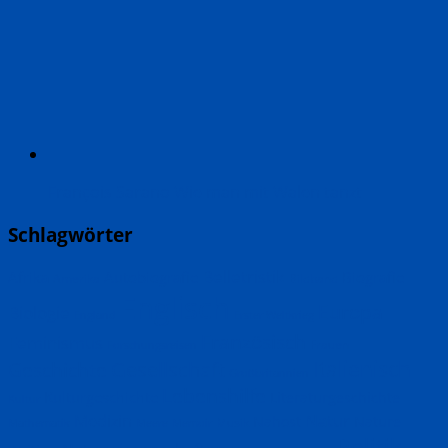
François Sarano Wie man mit Walen tanzt
Schlagwörter
Belletristik
Biografie
Afrika
Autobiografie
Amerika
Bildband
Englisch
Europa
Biologie
England
Erster Weltkrieg
Französisch
Feminismus
Frauen
Forschungsreisen
Italienisch
Geschichte
Gesellschaft
Großbritannien
Lebenshilfe
Kulturgeschichte
Literaturgeschichte
Kultur
Natur
Medizin
Nahost
Nature
Musik
Mathematik
Meere
Memoir
Politik