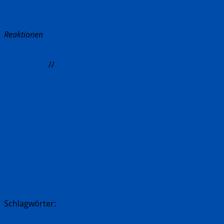
Reaktionen
Craig Brown im Gespräch über
Q
(Bayerischer Rundfunk,
18.04.2026)
//
Informationen zur Sendung
„Zwischen Fassade und Faszination“ (Rezension im
Deutschlandfunk von Anne-Kathrin Weber, 20.04.2026)
„Jeder, der mit der Queen sprach, machte irgendwas
Idiotisches“ (Interview mit Craig Brown,
Redaktionsnetzwerk Deutschland, 20.04.2026)
„Die Queen und die Thatcher: Rätselhafte Ikonen“
(Rezension in der
taz
von Dominic Johnson, 25.04.2026)
Schlagwörter:
Biografie
Elizabeth
II.
Englisch
Großbritannien
Monarchie
Politik
Zeitgeschichte