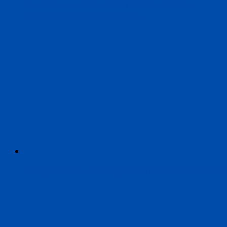
David G. Haskell: Die schöpferische Kraft der
Blumen – Sachbuchbestenliste
Craig Brown: Q – Das unglaubliche Leben der Queen