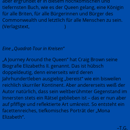
aber ergründet er in diesem hochkomischen und
tiefernsten Buch, wie es der Queen gelang, eine Königin
für alle Briten, für alle Bürgerinnen und Bürger des
Commonwealth und letztlich für alle Menschen zu sein.
(Verlagstext,
mehr Infos hier
)
Eine „Quadrat-Tour in Kreisen“
„A Journey Around the Queen“ hat Craig Brown seine
Biografie Elizabeths II. genannt. Das ist hübsch
doppeldeutig, denn einerseits wird deren
Jahrhundertleben ausgiebig „bereist“ wie ein bisweilen
reichlich skurriler Kontinent. Aber andererseits weiß der
Autor natürlich, dass sein weltberühmter Gegenstand im
Innersten stets ein Rätsel geblieben ist – das er nun aber
auf pfiffige und reflektierte Art umkreist. So entsteht ein
facettenreiches, tiefkomisches Porträt der „Mona
Elizabeth“.
–T.G.