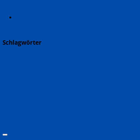
François Sarano Wie man mit Walen tanzt
Schlagwörter
Belletristik
Biografie
Afrika
Autobiografie
Amerika
Bildband
Englisch
Europa
Biologie
England
Erster Weltkrieg
Französisch
Feminismus
Frauen
Forschungsreisen
Italienisch
Geschichte
Gesellschaft
Großbritannien
Lebenshilfe
Kulturgeschichte
Literaturgeschichte
Kultur
Natur
Medizin
Nahost
Nature
Musik
Mathematik
Meere
Memoir
Politik
Naturwissenschaften
Writing
Philosophie
Physik
Ratgeber
Populärwissenschaft
Psychologie
Religion
Preise
Zeitgeschichte
USA
Wirtschaft
Wissenschaft
Türkei