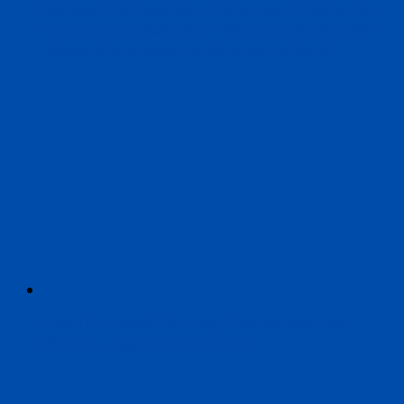
Michael Scott-Baumann: Die kürzeste Geschichte
von Israel und Palästina – Wie der Nahostkonflikt
entstand und warum er bis heute andauert
David G. Haskell: Die schöpferische Kraft der
Blumen – Sachbuchbestenliste