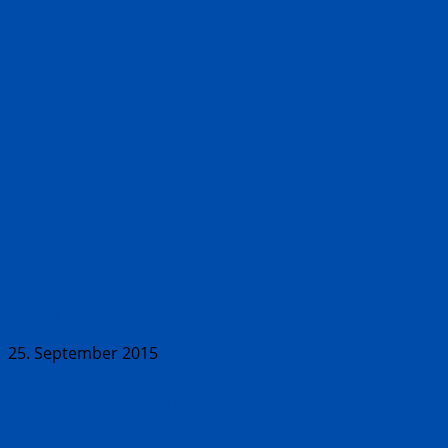
Aktuell
25. September 2015
Jean Paul Gaultier. From the
Sidewalk to the Catwalk