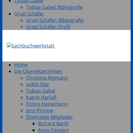
Tobias Gabel
Tobias Gabel: Bibliografie
Ursel Schäfer
Ursel Schäfer: Bibliografie
Ursel Schäfer: Profil
Home
Die Übersetzer/innen
Christine Ammann
Judith Elze
Tobias Gabel
Katrin Harlaẞ
Enrico Heinemann
Jörn Pinnow
Ehemalige Mitglieder
Richard Barth
Anne Emmert