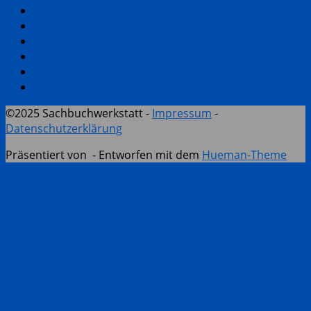
Christine Ammann
Judith Elze
Tobias Gabel
Katrin Harlaẞ
Enrico Heinemann
Jörn Pinnow
©2025 Sachbuchwerkstatt -
Impressum
-
Datenschutzerklärung
Präsentiert von
- Entworfen mit dem
Hueman-Theme