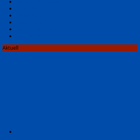
Christine Ammann
Judith Elze
Tobias Gabel
Katrin Harlaẞ
Enrico Heinemann
Jörn Pinnow
Aktuell