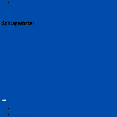
François Sarano Wie man mit Walen tanzt
Schlagwörter
Belletristik
Biografie
Afrika
Autobiografie
Amerika
Bildband
Englisch
Europa
Biologie
England
Erster Weltkrieg
Französisch
Feminismus
Frauen
Forschungsreisen
Italienisch
Geschichte
Gesellschaft
Großbritannien
Lebenshilfe
Kulturgeschichte
Literaturgeschichte
Kultur
Natur
Medizin
Nahost
Nature
Musik
Mathematik
Meere
Memoir
Politik
Naturwissenschaften
Writing
Philosophie
Physik
Ratgeber
Populärwissenschaft
Psychologie
Religion
Preise
Zeitgeschichte
USA
Wirtschaft
Wissenschaft
Türkei
Christine Ammann
Judith Elze