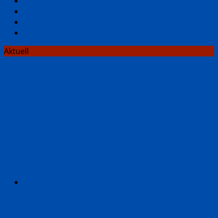
Tobias Gabel
Katrin Harlaẞ
Enrico Heinemann
Jörn Pinnow
Aktuell
Michael Scott-Baumann: Die kürzeste Geschichte
von Israel und Palästina – Wie der Nahostkonflikt