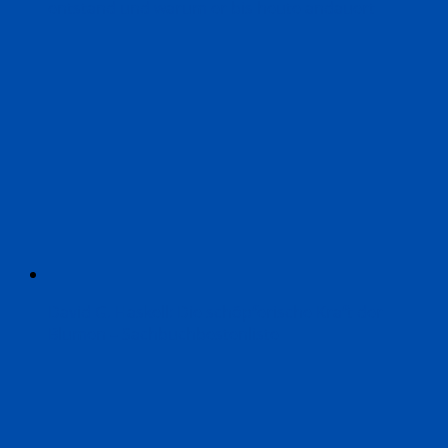
entstand und warum er bis heute andauert
David G. Haskell: Die schöpferische Kraft der
Blumen – Sachbuchbestenliste