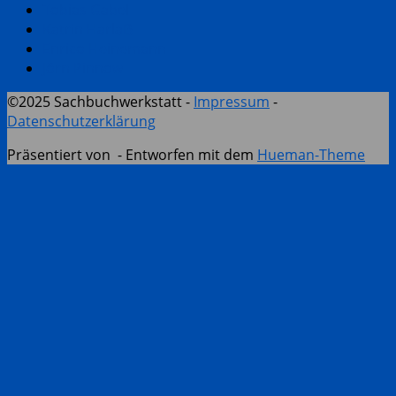
Tobias Gabel
Katrin Harlaẞ
Enrico Heinemann
Jörn Pinnow
©2025 Sachbuchwerkstatt -
Impressum
-
Datenschutzerklärung
Präsentiert von
- Entworfen mit dem
Hueman-Theme