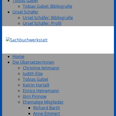
Tobias Gabel
Tobias Gabel: Bibliografie
Ursel Schäfer
Ursel Schäfer: Bibliografie
Ursel Schäfer: Profil
Home
Die Übersetzer/innen
Christine Ammann
Judith Elze
Tobias Gabel
Katrin Harlaẞ
Enrico Heinemann
Jörn Pinnow
Ehemalige Mitglieder
Richard Barth
Anne Emmert