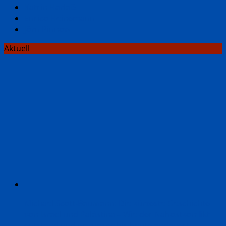
Katrin Harlaẞ
Enrico Heinemann
Jörn Pinnow
Aktuell
Michael Scott-Baumann: Die kürzeste Geschichte
von Israel und Palästina – Wie der Nahostkonflikt
entstand und warum er bis heute andauert