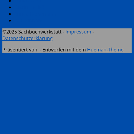
Tobias Gabel
Katrin Harlaẞ
Enrico Heinemann
Jörn Pinnow
©2025 Sachbuchwerkstatt -
Impressum
-
Datenschutzerklärung
Präsentiert von
- Entworfen mit dem
Hueman-Theme