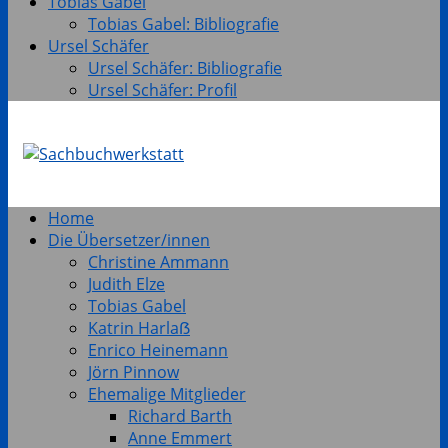
Tobias Gabel
Tobias Gabel: Bibliografie
Ursel Schäfer
Ursel Schäfer: Bibliografie
Ursel Schäfer: Profil
Home
Die Übersetzer/innen
Christine Ammann
Judith Elze
Tobias Gabel
Katrin Harlaẞ
Enrico Heinemann
Jörn Pinnow
Ehemalige Mitglieder
Richard Barth
Anne Emmert