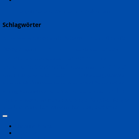
François Sarano Wie man mit Walen tanzt
Schlagwörter
Belletristik
Biografie
Afrika
Autobiografie
Amerika
Bildband
Englisch
Europa
Biologie
England
Erster Weltkrieg
Französisch
Feminismus
Frauen
Forschungsreisen
Italienisch
Geschichte
Gesellschaft
Großbritannien
Lebenshilfe
Kulturgeschichte
Literaturgeschichte
Kultur
Natur
Medizin
Nahost
Nature
Musik
Mathematik
Meere
Memoir
Politik
Naturwissenschaften
Writing
Philosophie
Physik
Ratgeber
Populärwissenschaft
Psychologie
Religion
Preise
Zeitgeschichte
USA
Wirtschaft
Wissenschaft
Türkei
Christine Ammann
Judith Elze