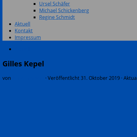
Ursel Schäfer
Michael Schickenberg
Regine Schmidt
Aktuell
Kontakt
Impressum
Aktuell
Gilles Kepel
von
Anne Emmert
· Veröffentlicht
31. Oktober 2019
· Aktua