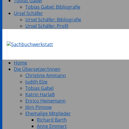
Tobias Gabel
Tobias Gabel: Bibliografie
Ursel Schäfer
Ursel Schäfer: Bibliografie
Ursel Schäfer: Profil
Home
Die Übersetzer/innen
Christine Ammann
Judith Elze
Tobias Gabel
Katrin Harlaẞ
Enrico Heinemann
Jörn Pinnow
Ehemalige Mitglieder
Richard Barth
Anne Emmert