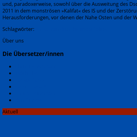
und, paradoxerweise, sowohl über die Ausweitung des Dsc
2011 in dem monströsen »Kalifat« des IS und der ­Zerstöru
Herausforderungen, vor denen der Nahe Osten und der Wes
Schlagwörter:
Afrika
Französisch
Nahost
Politik
Über uns
Die Übersetzer/innen
Christine Ammann
Judith Elze
Tobias Gabel
Katrin Harlaẞ
Enrico Heinemann
Jörn Pinnow
Aktuell