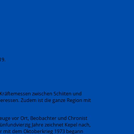
19.
Kräfte­messen zwischen Schiiten und
teressen. Zudem ist die ganze Region mit
Zeuge vor Ort, Beobachter und Chronist
fünfundvierzig Jahre zeichnet Kepel nach,
der mit dem Oktoberkrieg 1973 begann