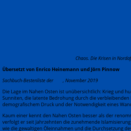
C
haos. Die Krisen in Nord
Übersetzt von Enrico Heinemann und Jörn Pinnow
Sachbuch-Bestenliste der
ZEIT
, November 2019
Die Lage im Nahen Osten ist unübersichtlich: Krieg und h
Sunniten, die latente Bedrohung durch die verbleibenden I
demografischem Druck und der Notwendigkeit eines Wande
Kaum einer kennt den Nahen Osten besser als der renommie
verfolgt er seit Jahrzehnten die zunehmende Islamisierung 
wie die gewaltigen Öleinnahmen und die Durchsetzung des